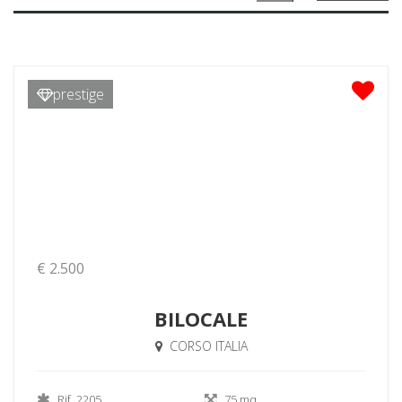
prestige
€ 2.500
BILOCALE
CORSO ITALIA
Rif. 2205
75 mq