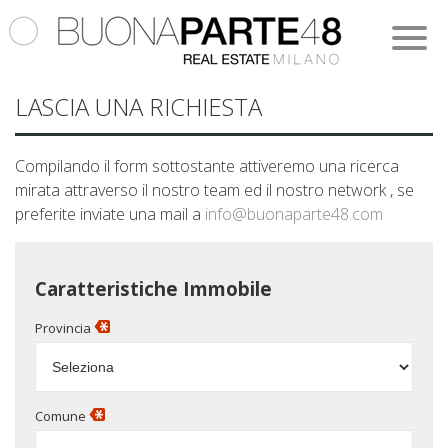
Home
News
More
LASCIA UNA RICHIESTA
Immobili
Servizi
Compilando il form sottostante attiveremo una ricerca
mirata attraverso il nostro team ed il nostro network , se
Mission
Immobili Residenziali
preferite inviate una mail a
info@buonaparte48.com
Team
Immobili Commerciali
Caratteristiche Immobile
Partners
Immobili In Vendita
Provincia
Contact
Immobili In Affitto
Lascia Una Richiesta
Immobili Preferiti
Comune
Proponi Il Tuo Immobile